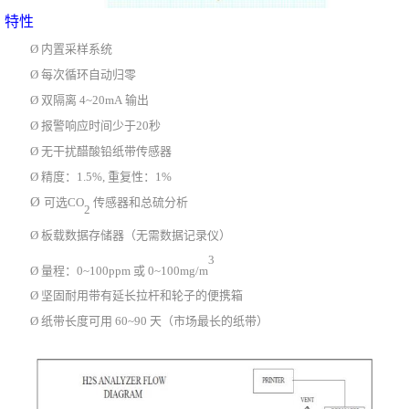
特性
Ø
内置采样系统
Ø
每次循环自动归零
Ø
双隔离 4~20mA 输出
Ø
报警响应时间少于20秒
Ø
无干扰醋酸铅纸带传感器
Ø
精度：1.5%, 重复性：1%
Ø
可选CO
传感器和总硫分析
2
Ø
板载数据存储器（无需数据记录仪）
3
Ø
量程：0~100ppm 或 0~100mg/m
Ø
坚固耐用带有延长拉杆和轮子的便携箱
Ø
纸带长度可用 60~90 天（市场最长的纸带）