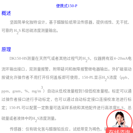
便携式150-P
概述
坚固简单化独特设计，基于醋酸铅纸带法传感器，提供线性、无干扰、
可靠的 H
S 和总硫浓度测量输出。
2
原理
DK150-HS测量在天然气或者其他过程气的H
S，仪器拥有双4~20mA电
2
流环输出接口，双测量报警，附带疑问和故障报警继电器输出。外扩磁驱动
按键允许操作者不用打开任何盖板即可使用，150-PL显示H
S浓度（ppb
、
2
3
ppm
、
gram
、
%
、
mg/m
）自动从低校准量程到5倍低校准量程。标定可以通
过操作者接口进行手动标定，也可以通过自动标定接口连接校准池进行标
定；
150
-PL可以配置一定数量可选采样系统和其他配件进行高浓度H
S、总
2
硫量或者液体中的H
S浓度测量。
2
传感器：仅有硫化氢与醋酸铅反应，
试纸
带变为褐色，硫化氢的含量直
在线咨询