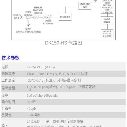
DK150-HS 气路图
技术参数
电源
12~24 VDC @≤ 3W
防爆等级
Class 1, Div 2 Grps
A,
B, C
,
&
D
CSA
认证
工作温度
-30℃~55℃ (标准)，其他范围可定制
H
S
0~50
ppm(标准)，0~100ppm，
浓度可定制
输出量程
2
流量
100 cc/min~200cc/min
响应时间
<15秒
分辨率
<5ppb
重复性
±3%读数
24位A/D
基于微处理的传感器模块
输入