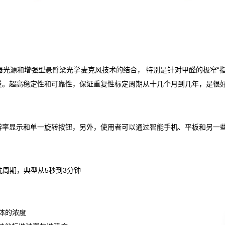
器光源和增强型悬臂梁光学麦克风技术的结合， 特别是针对甲醛的极窄“
量。超高稳定性和可靠性，保证重复性标定周期从十几个月到几年，是很
辨率显示和单一旋转按钮，另外，使用者可以通过智能手机、平板和另一
冲洗周期，典型从5秒到3分钟
体的浓度