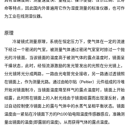
具有准确度高、测量速度快、量程宽、操作便捷、性价比高、长寿
命等特点，因此国内外普遍用它作为湿度测量的标准仪器，也可作
为工业在线测湿仪器。
原理
冷凝镜式测量原理，系统在恒定压力下，使⽓体在⼀定的流速
下经过⼀个密闭的⽓室，被测量⽓体通过密闭⽓室室时掠过⼀个抛
光的冷镜面，当该镜面的温度⾼于被测⽓体的露点温度时，镜面呈
干燥状态，此时，经恒流源激励的发光管发出的光照在分光镜上，
分光镜将光分成两路，⼀路由光电管完全接收，另⼀路通过透镜照
在镜面上，作为测量光路。通过由帕尔贴（Peltier）元件组成的冷堆
开始对镜面制冷，当镜面温度降⾄样⽓的露点温度时，镜面上开始
结露，此时照在镜面上的入射光线由于镜面结露⽽出现漫反射，通
过⾃动控制使冷镜面上的露与⽓体中的⽔蒸⽓呈相平衡状态。镜面
温度由⼀紧贴在冷镜面下⽅的Pt100铂电阻温度传感器感应，准确测
量出镜面的温度(即露层的温度)，从⽽获得⽓体的露点温度。