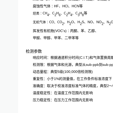
腐蚀性气体∶HF、HCl、HCN等
H
H
H
等
烃类∶CH
、C
、C
、C
4
2
6
2
4
3
8
O、H
S、NO、NO
无机气体∶CO、CO
、H
、N
2
2
2
2
2
挥发性有机物(VOC's)∶丙酮、苯、乙醇、
甲醛、甲醇、甲苯、二甲苯等
检测参数
响应时间：根据通道积分时间(C.I.T.)和气体置换
检测限：根据气体和光源，典型从sub-ppb到sub-
动态量程：典型5级(100,000倍检测限)
重复性：小于1%的测量值，在工作条件标准浓度下
准确度：取决于校准浓度标准气体的精度，典型2
～
温度稳定性：在温度工作范围内无影响
压力稳定性：在压力工作范围内无影响