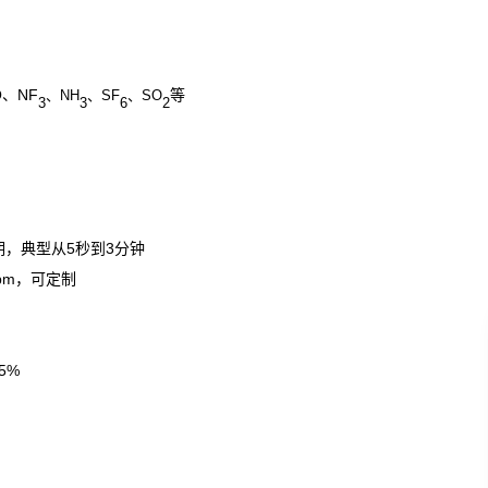
O、NF
等
、NH
、SF
、SO
3
3
6
2
周期，典型从5秒到3分钟
ppm，可定制
5%