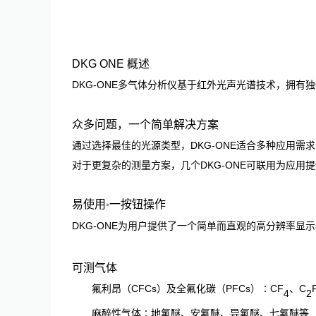
DKG ONE 概述
DKG-ONE多气体分析仪基于红外光声光谱技术，拥
众多问题，一个简单解决方案
通过选择最佳的光源类型，DKG-ONE适合多种应用需
对于更复杂的测量方案，几个DKG-ONE可联用为应用
易使用-一按钮操作
DKG-ONE为用户提供了一个简单而直观的高分辨率显
可测气体
氟利昂（CFCs）及全氟化碳（PFCs）∶CF
、C
4
2
麻醉性气体∶地氟醚、安氟醚、异氟醚、七氟醚等