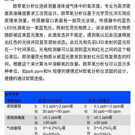
欧萃氧分析仪连续测量液体或气体中的氧浓度，专业为高灵密
度高准确度要求工况而设计。欧萃氧分析仪基于光学荧光淬灭效应
原理来测量，传感器窗口表面有一层荧光涂层，传感器中的蓝色
LED光源发出一束蓝色光，照射在荧光物质上，该涂层的荧光物质
随即被这束蓝光激发，此激发态并不稳定，遇到氧以后会迅速释放
出红色的光线并回复至原始状态。此红光和先前LED发射的蓝光存
在一个时间滞后，光电检测器可以监测到蓝光和红光之间的这个相
位滞后，即测量荧光物质从被蓝光激发到发射红光后恢复原态的时
间，根据这个来计算水中溶解氧的含量。欧萃氧分析仪可以显示多
种单位，如ppb,ppm和%.轻便的便携式M型氧分析仪坚固的设计，
便捷的通过软管连接。
技术参数
参数指标
欧萃TR在线式
欧萃M便携式
液相量程
I)
0.1 ppb～2 ppm或
I)
0.1 ppb～2 ppm或
II)
30 ppb～50 ppm
II)
30 ppb～50 ppm
±0.1 ppb或
I)
±0.1 ppb或
液相准确度
I)
±30 ppb
II)
±30 ppb
II)
0～4.2%O
或
I)
0～4.2%O
或
气相量程
I)
2
2
II)
II)
0～50%O
0～50%O