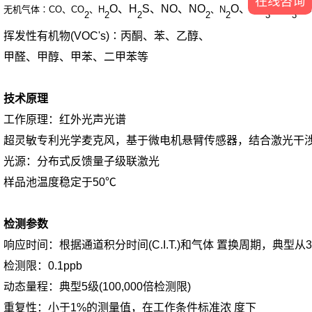
在线咨询
O、H
S、NO、NO
O、NF
无机气体∶CO、CO
、H
、N
、NH
、S
2
2
2
2
2
3
3
挥发性有机物(VOC's)∶丙酮、苯、乙醇、
甲醛、甲醇、甲苯、二甲苯等
技术原理
工作原理：红外光声光谱
超灵敏专利光学麦克风，基于微电机悬臂传感器，结合激光干
光源：分布式反馈量子级联激光
样品池温度稳定于50℃
检测参数
响应时间：根据通道积分时间(C.I.T.)和气体 置换周期，典型从
检测限：0.1ppb
动态量程：典型5级(100,000倍检测限)
重复性：小于1%的测量值，在工作条件标准浓 度下