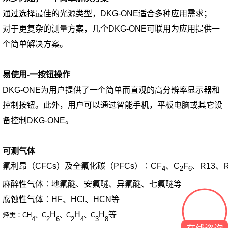
通过选择最佳的光源类型，DKG-ONE适合多种应用需求；
对于更复杂的测量方案，几个DKG-ONE可联用为应用提供一
个简单解决方案。
易使用-一按钮操作
DKG-ONE为用户提供了一个简单而直观的高分辨率显示器和
控制按钮。此外，用户可以通过智能手机，平板电脑或其它设
备控制DKG-ONE。
可测气体
氟利昂（CFCs）及全氟化碳（PFCs）∶CF
、C
F
、R13、R
4
2
6
麻醉性气体∶地氟醚、安氟醚、异氟醚、七氟醚等
腐蚀性气体∶HF、HCl、HCN等
H
H
H
等
烃类∶CH
、C
、C
、C
4
2
6
2
4
3
8