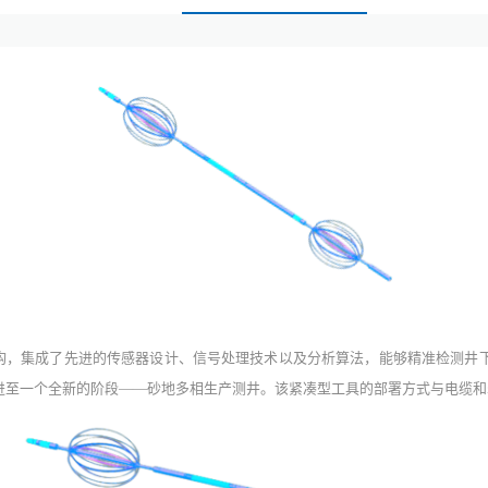
构，集成了先进的传感器设计、信号处理技术以及分析算法，能够精准检测井
测井技术推进至一个全新的阶段——砂地多相生产测井。该紧凑型工具的部署方式与电