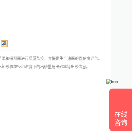
结果和探测率进行质量监控，并提供生产速率的置信度评估。
已知砂粒粒径和密度下的
出砂量
与
出砂率等出砂
信息。
在线
咨询