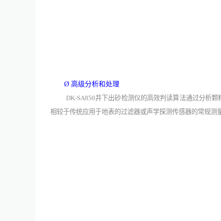
Ø
⾼级分析和处理
DK-SA850
井下出砂
检测
仪的高效判读算法通过分析颗
相较于传统
应用于
地表
的
过滤器或声学探测传感器的常规测