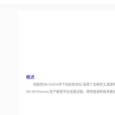
概述
创新的
DK-SA850
井下出砂
检测
仪
采用了全新的工具架
DK HD Platform 生产服务平台无缝对接，将传统