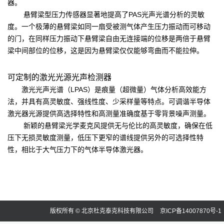
器。
悬臂梁型压力传感器显著地提高了PAS光声光谱分析的灵敏
度。一个极薄的悬臂梁如同一扇受被测气体产生压力振动而可移动
的门，在同样压力振动下悬臂梁自由无连接端的位移是两倍于悬臂
梁中间部位的位移，这是因为悬臂梁仅仅能够弯曲而不能拉伸。
可定制的激光光源光声检测器
激光光声光谱（LPAS）是痕量（超微量）气体分析高效能方
法，并具有高灵敏度、强线性度、少采样量等特点。可调谐半导体
激光器光源提供高选择特性和高测量准确度基于零背景噪声测量。
新颖的悬臂梁光学麦克风提供无与伦比的高灵敏度，确保在低
压下无损灵敏度测量，低压下更窄的谱线提供另外的可选择性特
性，相比于大气压力下的气体半导体激光器。
版权所有 © 北京杜克泰克科技有限公司
京ICP备14007870号-1