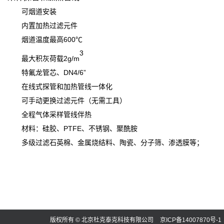
可烟道安装
内置加热过滤元件
烟道温度最高600℃
3
最大积灰荷载2g/m
特氟龙管芯、DN4/6”
在线式探管和加热管线一体化
可手动更换过滤元件（无需工具）
全程气体采样管线伴热
材料：硅胶、PTFE、不锈钢、聚酰胺
多级过滤石英棉、金属烧结料、陶瓷、分子筛、渗透膜等；
版权所有 © 北京杜克泰克科技有限公司
京ICP备14007870号-1