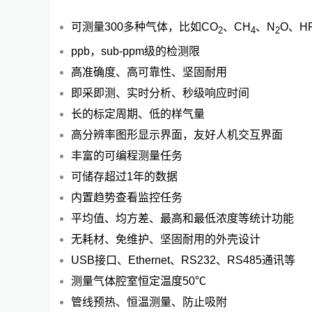
可测量300多种气体，比如CO
、CH
、N
O、H
2
4
2
ppb，sub-ppm级的检测限
高准确度、高可靠性、坚固耐用
即采即测、实时分析、秒级响应时间
长的标定周期、低的样气量
高分辨率图形显示界面，友好人机交互界面
丰富的可编程测量任务
可储存超过1年的数据
内置趋势查看监控任务
平均值、均方差、最高和最低浓度等统计功能
无耗材、免维护、坚固耐用的外壳设计
USB接口、Ethernet、RS232、RS485通讯等
测量气体腔室恒定温度50℃
管线预热、恒温测量、防止吸附