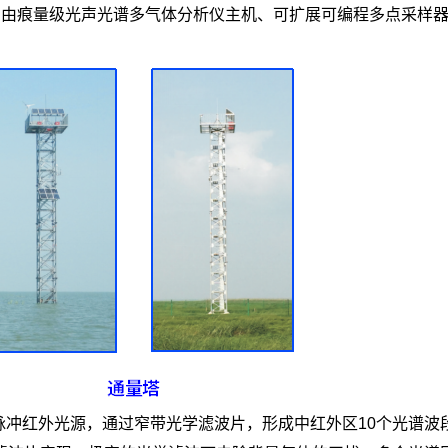
统，由痕量级光声光谱多气体分析仪主机、可扩展可编程多点采样
脉冲红外光源，通过窄带光学滤波片，形成中红外区10个光谱波