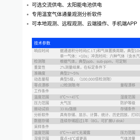
可选交流供电、太阳能电池供电
专用温室气体通量观测分析软件
可本地观测、远程观测、云端操作、手机端APP
技术参数
响应时间
据通道积分时间(C.I.T.)和气体置换周期，典型1
单一气体：<10s；冲洗时间：六种气体（含水汽）
检测限
根据气体，典型ppb、sub-ppm，可定制
重复性
2%测量结果，在标定条件下
准确度
典型2～5%
动态量程
典型5级，（100,000倍检测限）
零点漂移
±2检测限/年
量程漂移
工作条件
温度范围
0℃～+45℃
湿度范围
压力范围
大气压
防护等级
振动试验
33 Hz强振
存储条件
分析软件
具有存储、显示、计算、统计、历史回放、打印
数据存储
连续存储超过1年（8G，可扩展U disk）
采样条件
温度范围
0℃～+49℃无凝露
压力范围
湿度范围
露点+8℃或更高
气体流量