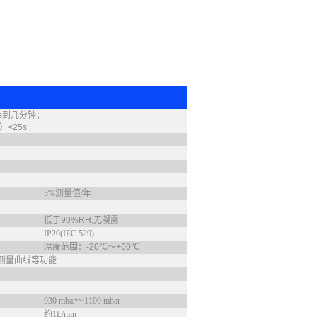
0s到几分钟；
<25s
3%测量值/年
低于90%RH,无凝露
IP20(IEC 529)
温度范围：-20℃～+60℃
测量曲线等功能
930 mbar～1100 mbar
约1L/m
in