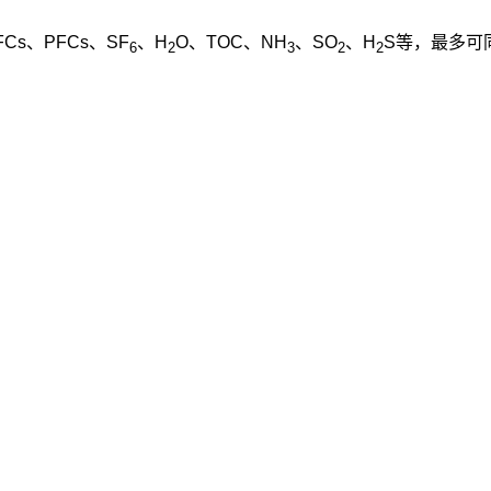
FCs、PFCs、SF
、H
O、TOC、NH
、SO
、H
S等，最多可
6
2
3
2
2