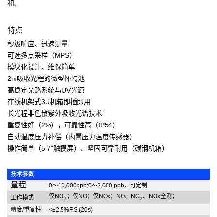
和。
特点
秒级响应、迅速测量
可选多点采样（MPS）
模块化设计、维保简单
2m吸收光程的微型怀特池
高稳定光路系统与UV光源
在线机架式3U机箱即插即用
长光程非色散紫外吸收光谱技术
重复性好（2%），可靠性高（IP54）
自动温度压力补偿（内置压力温度传感器）
操作简单（5.7”触摸屏）、坚固可靠耐用（碳钢机箱）
技术参数
量程
0～10,000ppb;0～2,000 ppb，可定制
仅NO
；仅NO；仅NOx；NO、NO
、NOx全测；
工作模式
2
2
精度/重复性
<±2.5%F.S.(20s)