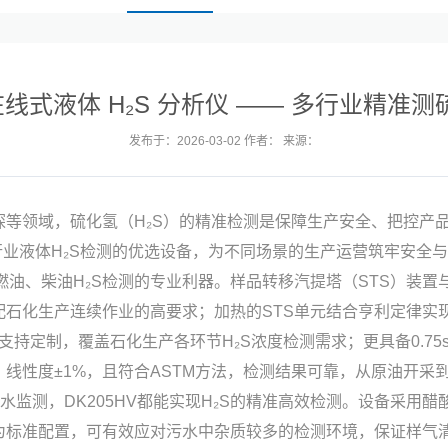
V 在线式液体 H₂S 分析仪 —— 多行业精准
发布于：2026-03-02 作者： 来源：
等领域，硫化氢（H₂S）的精准检测是保障生产安全、把控产品质
行业液体H₂S检测的优选设备，为不同场景的生产运营筑牢安全
油、燃油、柴油H₂S检测的专业利器。样品转移汽提塔（STS）装置
配石化生产连续作业的高要求；加热的STS单元结合亨利定律实
程支持定制，覆盖石化生产各环节H₂S浓度检测需求；更具备0.7
、线性度±1%，且符合ASTM方法，检测结果可靠，从原油开
水监测，DK205HV都能实现H₂S的精准高效检测。设备采用
标准配置，可有效应对污水中杂质较多的检测环境，保证样气清洁