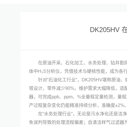
DK205H
在原油开采、石化加工、水务处理、钻井勘探
体中H₂S分析仪，凭借技术与硬核性能，成为各
针对“
石油化工行业
”，DK205HV堪称原
塔设计，零件减少90%，维护需求大幅降低，适
器，可完成ppb、ppm、%全量程定量检测，量
产过程复杂变化仍能精准持续分析，准确度±2%
在“
水务处理行业
”，无论是污水净化还是洁净
免误判导致的处理流程偏差；自清洁样气过滤器为