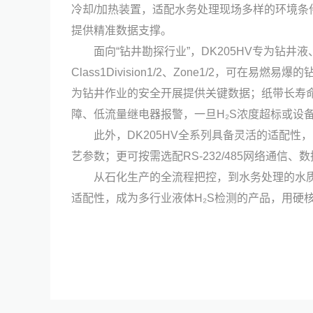
冷却/加热装置，适配水务处理现场多样的环境条
提供精准数据支撑。
面向“
钻井勘探行业
”，DK205HV专为钻井
Class1Division1/2、Zone1/2，
为钻井作业的安全开展提供关键数据；纸带长寿
障、低流量继电器报警，一旦H₂S浓度超标或设
此外，DK205HV全系列具备灵活的适配性，
艺参数；更可按需选配RS-232/485网络通
从石化生产的全流程把控，到水务处理的水质
适配性，成为多行业液体H₂S检测的产品，用硬