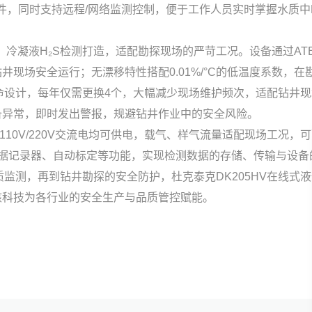
件，同时支持远程/网络监测控制，便于工作人员实时掌握水质中
液、冷凝液H₂S检测打造，适配勘探现场的严苛工况。设备通过ATE
可在易燃易爆的钻井现场安全运行；无漂移特性搭配0.01%/°C的低温
命设计，每年仅需更换4个，大幅减少现场维护频次，适配钻井
备异常，即时发出警报，规避钻井作业中的安全风险。
110V/220V交流电均可供电，载气、样气流量适配现场工况，可
信、数据记录器、自动标定等功能，实现检测数据的存储、传输与
监测，再到钻井勘探的安全防护，杜克泰克DK205HV在线式液
核科技为各行业的安全生产与品质管控赋能。