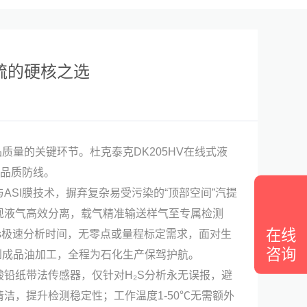
测硫的硬核之选
量的关键环节。杜克泰克DK205HV在线式液
与品质防线。
与ASI膜技术，摒弃复杂易受污染的“顶部空间”汽提
现液气高效分离，载气精准输送样气至专属检测
在线
5s极速分析时间，无零点或量程标定需求，面对生
咨询
采到成品油加工，全程为石化生产保驾护航。
醋酸铅纸带法传感器，仅针对H₂S分析永无误报，避
，提升检测稳定性；工作温度1-50℃无需额外