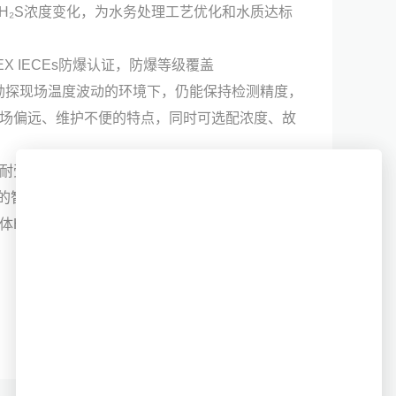
H₂S浓度变化，为水务处理工艺优化和水质达标
X IECEs防爆认证，防爆等级覆盖
度系数，在勘探现场温度波动的环境下，仍能保持检测精度，
现场偏远、维护不便的特点，同时可选配浓度、故
耐受1500psig样气气压，适配不同行业的现场工
设备的智能化管理，满足各行业数字化生产的需求。
体H₂S分析仪以技术、精准性能、高可靠性与强