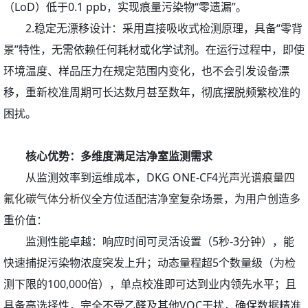
（LoD）低于0.1 ppb，实现痕量污染物“零遗漏”。
2.稳定无漂移设计：采用直接吸收式检测原理，具备“零背
景”特性，无需依赖任何耗材或化学试剂。在运行过程中，即使
环境温度、样品压力在规定范围内变化，也不会引发设备漂
移，重新校准周期可长达数月甚至数年，彻底摆脱频繁校准的
困扰。
核心优势：多维度满足洁净室监测需求
从监测效率到运维成本，DKG ONE-CF4
光声光谱痕量四
氟化碳气体分析仪
全方位适配洁净室复杂场景，为用户创造多
重价值：
监测性能卓越：响应时间可灵活设置（5秒-3分钟），能
快速捕捉污染物浓度突发上升；动态量程超5个数量级（为检
测下限的100,000倍），单点校准即可达到业内领先水平；且
具备高选择性，完全不受乙醛及其他VOC干扰，确保数据精准