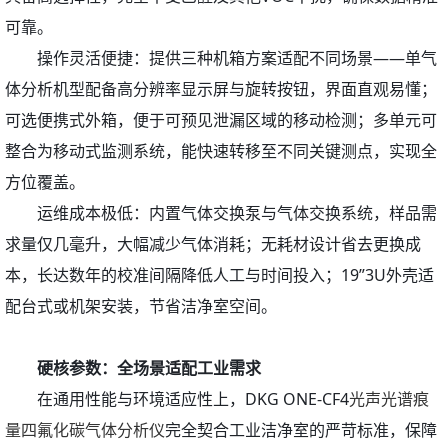
可靠。
操作灵活便捷：提供三种机箱方案适配不同场景——单气
体分析机型配备高分辨率显示屏与旋转按钮，界面直观易懂；
可选便携式外箱，便于可预见泄漏区域的移动检测；多单元可
整合为移动式监测系统，能快速转移至不同关键测点，实现全
方位覆盖。
运维成本极低：内置气体交换泵与气体交换系统，样品需
求量仅几毫升，大幅减少气体消耗；无耗材设计省去更换成
本，长达数年的校准间隔降低人工与时间投入；19”3U外壳适
配台式或机架安装，节省洁净室空间。
硬核参数：全场景适配工业需求
在通用性能与环境适应性上，DKG ONE-CF4
光声光谱痕
量四氟化碳气体分析仪
完全契合工业洁净室的严苛标准，保障