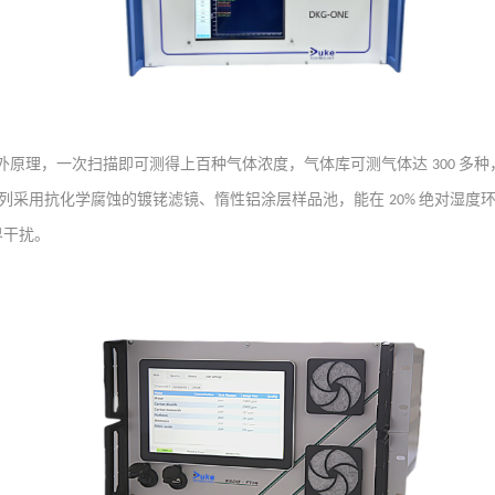
外原理，一次扫描即可测得上百种气体浓度，气体库可测气体达
多种
300
列采用抗化学腐蚀的镀铑滤镜、惰性铝涂层样品池，能在
绝对湿度
20%
界干扰。