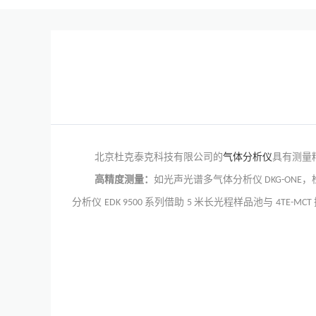
北京杜克泰克科技有限公司的
气体分析仪
具有测量
高精度测量：
如光声光谱多气体分析仪
，
DKG-ONE
分析仪
系列借助
米长光程样品池与
EDK 9500
5
4TE-MCT